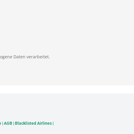
zogene Daten verarbeitet.
e
|
AGB
|
Blacklisted Airlines
|