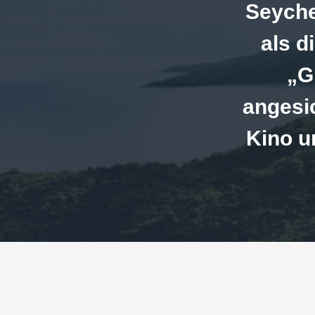
Seyche
als d
„G
angesi
Kino u