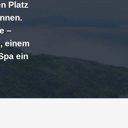
n Platz
önnen.
e –
, einem
Spa ein