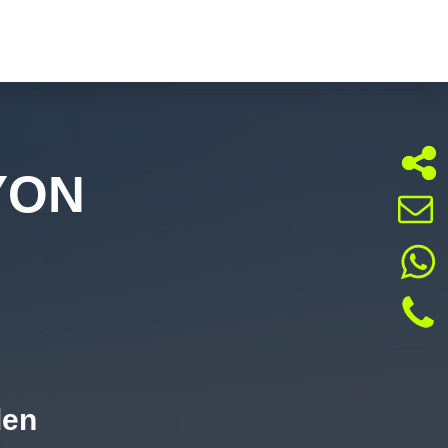
YON
den